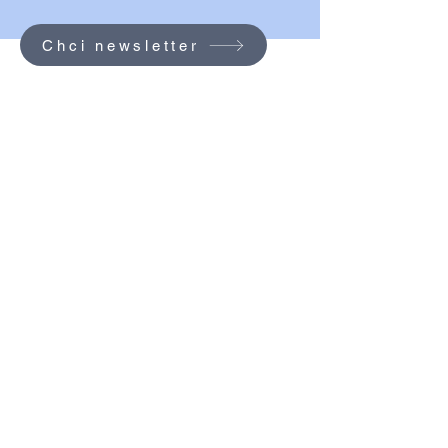
Chci newsletter
© 2026 SVČ Dobřichovický domek.
Vytvořeno na platformě
Wix.