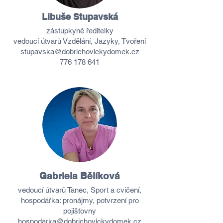
Libuše Stupavská
zástupkyně ředitelky
vedoucí útvarů Vzdělání, Jazyky, Tvoření
stupavska@
dobrichovickydomek
.cz
776 178 641
Gabriela Bělíková
vedoucí útvarů Tanec, Sport a cvičení,
hospodářka: pronájmy, potvrzení pro
pojišťovny
hospodarka@
dobrichovickydomek
.cz