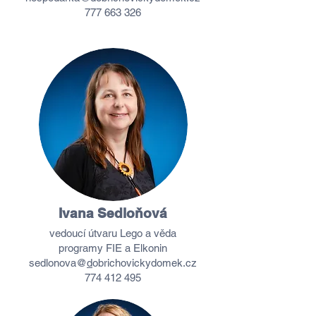
777 663 326
Ivana Sedloňová
vedoucí útvaru Lego a věda
programy FIE a Elkonin
sedlonova@
d
obrichovickydomek
.cz
774 412 495