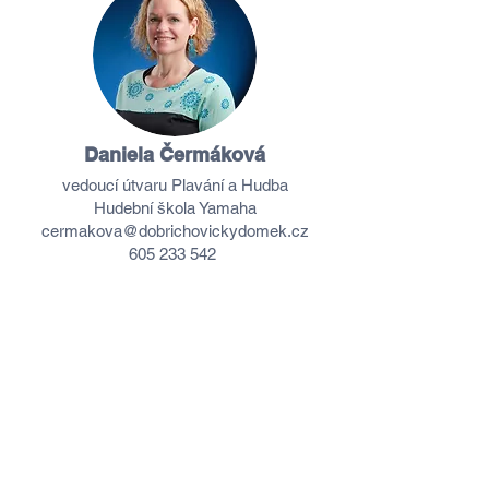
Daniela Čermáková
vedoucí útvaru Plavání a Hudba
Hudební škola Yamaha
cermakova@
dobrichovickydomek
.cz
605 233 542
kontakt na jednotlivé pedagogy
najdete v detailu kroužku ve
Webookeru