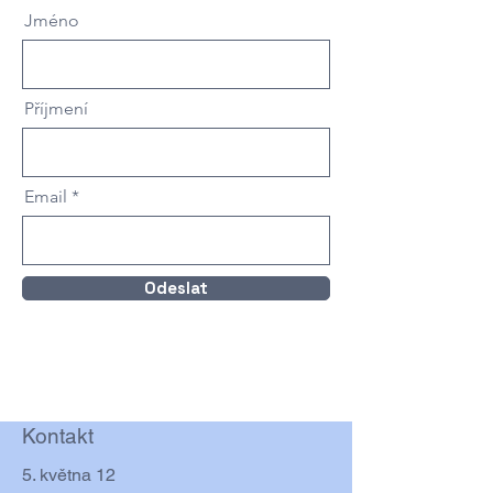
Jméno
Příjmení
Email
Odeslat
Kontakt
5. května 12