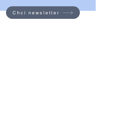
Chci newsletter
© 2026 SVČ Dobřichovický domek.
Vytvořeno na platformě
Wix.