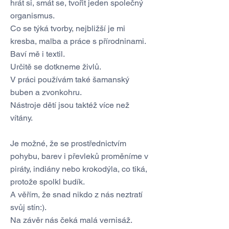
hrát si, smát se, tvořit jeden společný
organismus.
Co se týká tvorby, nejbližší je mi
kresba, malba a práce s přírodninami.
Baví mě i textil.
Určitě se dotkneme živlů.
V práci používám také šamanský
buben a zvonkohru.
Nástroje dětí jsou taktéž více než
vítány.
Je možné, že se prostřednictvím
pohybu, barev i převleků proměníme v
piráty, indiány nebo krokodýla, co tiká,
protože spolkl budík.
A věřím, že snad nikdo z nás neztratí
svůj stín:).
Na závěr nás čeká malá vernisáž.