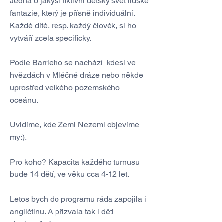
Jedná o jakýsi fiktivní dětský svět lidské
fantazie, který je přísně individuální.
Každé dítě, resp. každý člověk, si ho
vytváří zcela specificky.
Podle Barrieho se nachází kdesi ve
hvězdách v Mléčné dráze nebo někde
uprostřed velkého pozemského
oceánu.
Uvidíme, kde Zemi Nezemi objevíme
my:).
Pro koho? Kapacita každého turnusu
bude 14 dětí, ve věku cca 4-12 let.
Letos bych do programu ráda zapojila i
angličtinu. A přizvala tak i děti