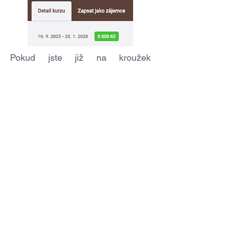
Pokud jste již na kroužek
přihlášeni, můžete se podívat na
přehled všech lekcí: po přihlášení
do systému kliknout na vaše jméno
vpravo nahoře - Osobní sekce -
Moje kurzy.
Kontakt
5. května 12
252 29 Dobřichovice
ukázat na mapě
IČO: