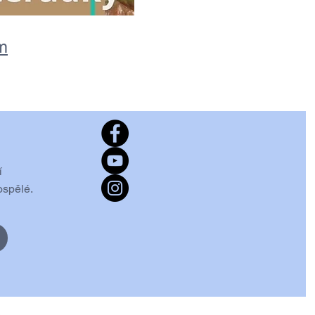
m
í
ospělé.