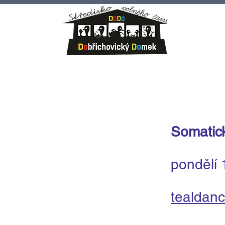
Somatic
pondělí 
tealdan