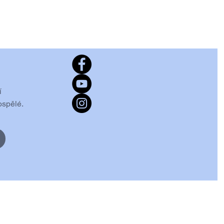
í
ospělé.