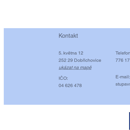
Kontakt
5. května 12
Telefon
252 29 Dobřichovice
776 17
ukázat na mapě
E-mail:
IČO:
stupav
04 626 478